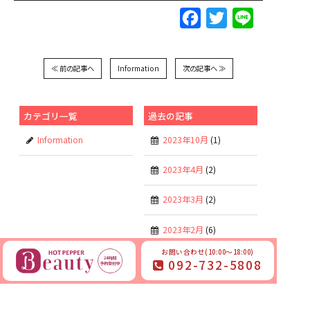
Facebook
Twitter
Line
≪ 前の記事へ
Information
次の記事へ ≫
カテゴリ一覧
過去の記事
Information
2023年10月
(1)
2023年4月
(2)
2023年3月
(2)
2023年2月
(6)
お問い合わせ(10:00～18:00)
2023年1月
(6)
092-732-5808
2022年11月
(6)