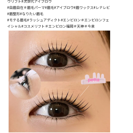
ウリフト#次世代アイブロウ
#自眉自在＃眉毛パーマ#眉毛#アイブロウ#眉ワックス#レナレビ
#眉整形#なりたい眉毛
#モテる眉毛#ラッシュアディクト#エンビロン＃エンビロンフェ
イシャル#コスメリフト＃エンビロン福岡＃天神＃今泉